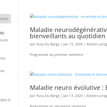
Maladie neurodégénérativ
nts
bienveillants au quotidien
esure
par
Pusa Du Bargy
|
Jan 13, 2026
|
Ateliers pro
Programme du premier semestre
ires
ve :
Maladie neuro évolutive : 
par
Pusa Du Bargy
|
Jan 13, 2026
|
Ateliers pro
mble et
Programme du deuxième semestre