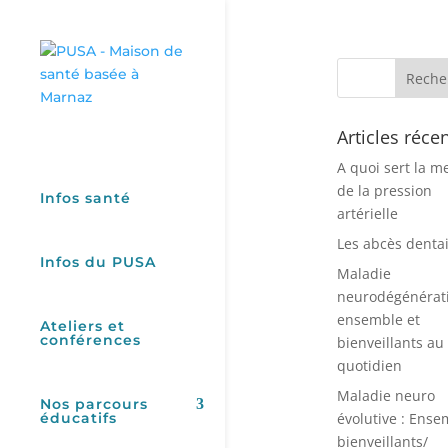
Articles réce
A quoi sert la m
de la pression
Infos santé
artérielle
Les abcès denta
Infos du PUSA
Maladie
neurodégénérati
ensemble et
Ateliers et
conférences
bienveillants au
quotidien
Maladie neuro
Nos parcours
éducatifs
évolutive : Ense
bienveillants/