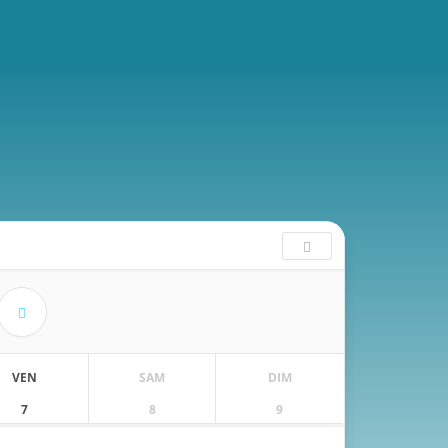
VEN
SAM
DIM
7
8
9