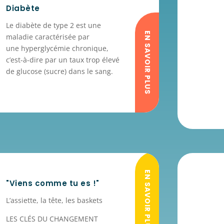
Diabète
Le
diabète de type 2
est une
EN SAVOIR PLUS
maladie caractérisée par
une
hyperglycémie
chronique,
c’est-
à-dire par un taux trop élevé
de glucose (
sucre
) dans le sang.
EN SAVOIR PLUS
"Viens comme tu es !"
L’assiette, la tête, les baskets
LES CLÉS DU CHANGEMENT