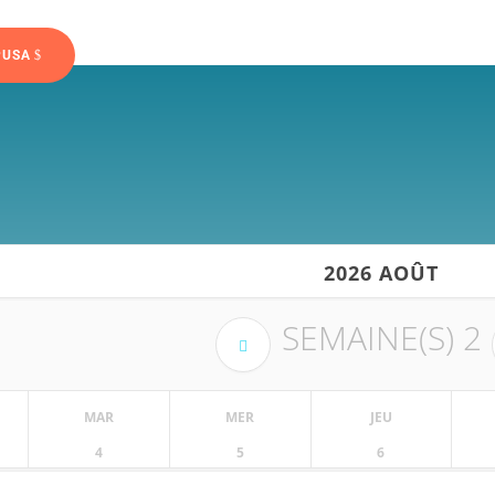
PUSA
2026 AOÛT
SEMAINE(S)
2
MAR
MER
JEU
4
5
6