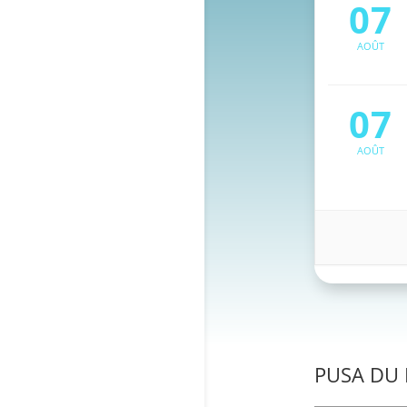
07
AOÛT
07
AOÛT
PUSA DU 