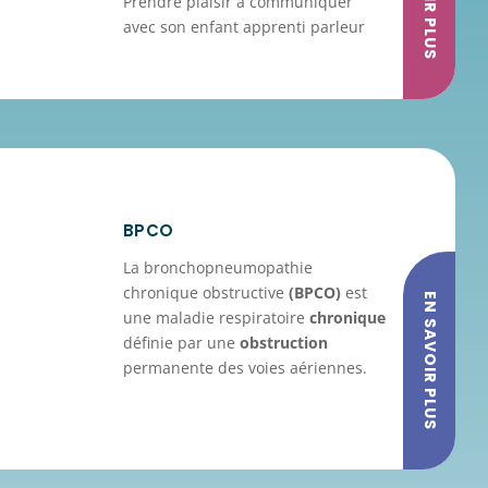
Prendre plaisir à communiquer
avec son enfant apprenti parleur
BPCO
La bronchopneumopathie
chronique obstructive
(BPCO)
est
EN SAVOIR PLUS
une maladie respiratoire
chronique
définie par une
obstruction
permanente des voies aériennes.