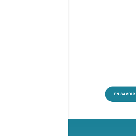
Aurélie Holl
maladie neur
toutes et à t
EN SAVOIR