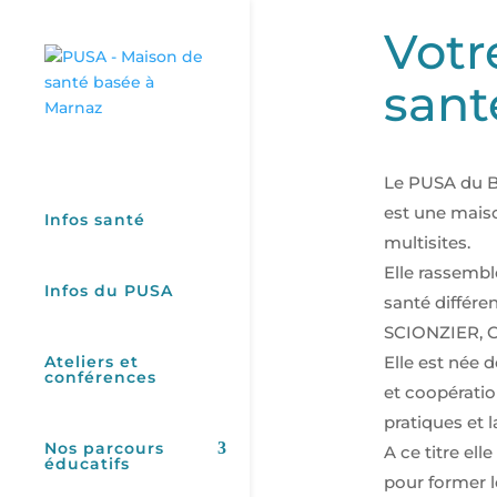
Votr
sant
Le PUSA du Ba
est une maiso
Infos santé
multisites.
Elle rassembl
Infos du PUSA
santé différe
SCIONZIER, 
Ateliers et
Elle est née d
conférences
et coopératio
pratiques et l
Nos parcours
A ce titre el
éducatifs
pour former l