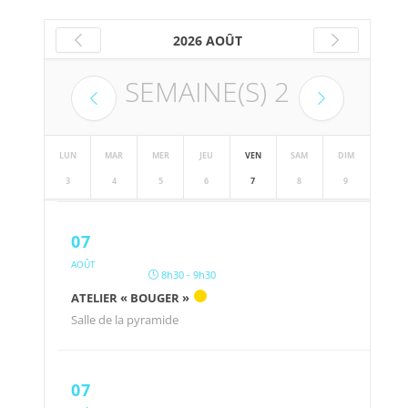
2026 AOÛT
SEMAINE(S)
2
LUN
MAR
MER
JEU
VEN
SAM
DIM
3
4
5
6
7
8
9
07
AOÛT
8h30 - 9h30
ATELIER « BOUGER »
Salle de la pyramide
07