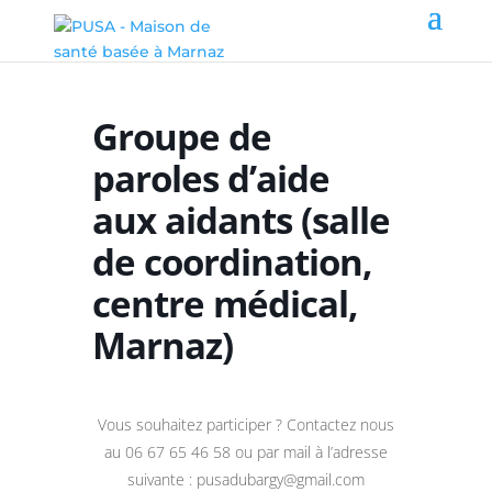
Groupe de
paroles d’aide
aux aidants (salle
de coordination,
centre médical,
Marnaz)
Vous souhaitez participer ? Contactez nous
au 06 67 65 46 58 ou par mail à l’adresse
suivante : pusadubargy@gmail.com