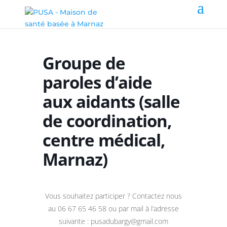
Groupe de
paroles d’aide
aux aidants (salle
de coordination,
centre médical,
Marnaz)
Vous souhaitez participer ? Contactez nous
au 06 67 65 46 58 ou par mail à l’adresse
suivante : pusadubargy@gmail.com