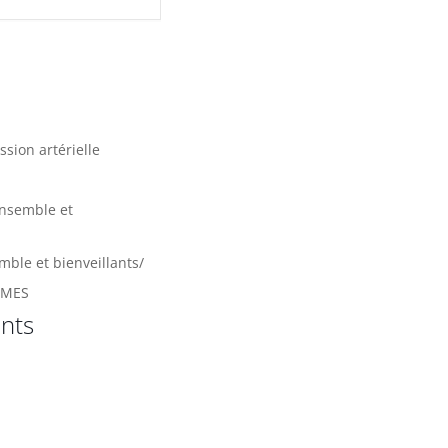
ssion artérielle
ensemble et
mble et bienveillants/
MMES
nts