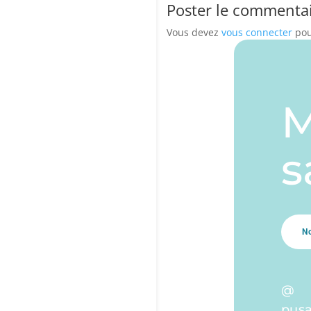
Poster le commenta
Vous devez
vous connecter
pou
M
s
N
@
pus