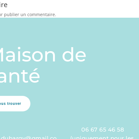
ire
r publier un commentaire.
aison de
anté
ous trouver
06 67 65 46 58
adubargy@gmail.co
(uniquement pour les