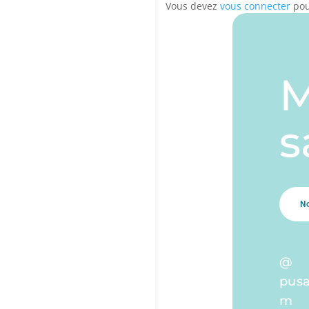
Vous devez
vous connecter
pou
M
s
N
@
pus
m