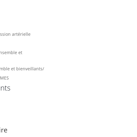
ssion artérielle
ensemble et
mble et bienveillants/
MMES
nts
ire