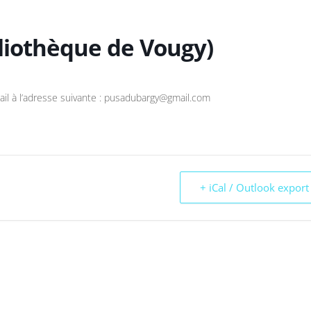
bliothèque de Vougy)
ail à l’adresse suivante : pusadubargy@gmail.com
+ iCal / Outlook export