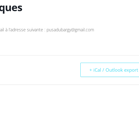
iques
ail à l’adresse suivante : pusadubargy@gmail.com
+ iCal / Outlook export