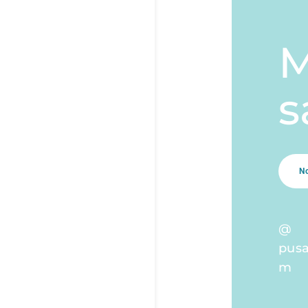
M
s
N
@
pus
m