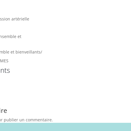
ssion artérielle
ensemble et
mble et bienveillants/
MMES
nts
ire
r publier un commentaire.