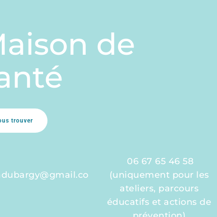
aison de
anté
ous trouver
06 67 65 46 58
adubargy@gmail.co
(uniquement pour les
ateliers, parcours
éducatifs et actions de
prévention)