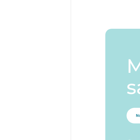
M
s
N