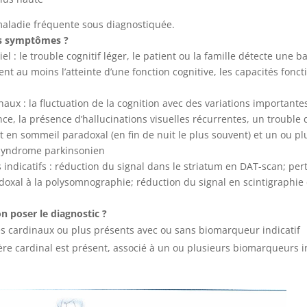
maladie fréquente sous diagnostiquée.
es symptômes ?
iel : le trouble cognitif léger, le patient ou la famille détecte une b
lent au moins l’atteinte d’une fonction cognitive, les capacités fonc
naux : la fluctuation de la cognition avec des variations importantes
ance, la présence d’hallucinations visuelles récurrentes, un trouble
en sommeil paradoxal (en fin de nuit le plus souvent) et un ou pl
syndrome parkinsonien
indicatifs : réduction du signal dans le striatum en DAT-scan; pert
oxal à la polysomnographie; réduction du signal en scintigraphie
 poser le diagnostic ?
es cardinaux ou plus présents avec ou sans biomarqueur indicatif
tère cardinal est présent, associé à un ou plusieurs biomarqueurs i