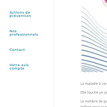
Actions de
prévention
Nos
professionnels
Contact
Votre avis
compte
La maladie à cor
Elle touche un 
Le nombre de pat
million pour la 