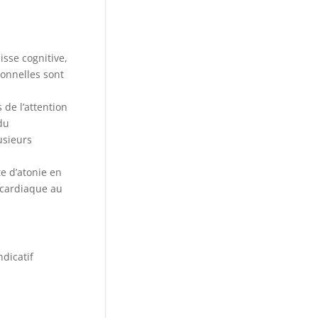
aisse cognitive,
tionnelles sont
 de l’attention
 du
usieurs
e d’atonie en
 cardiaque au
ndicatif