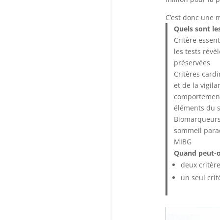
C’est donc une 
Quels sont l
Critère essent
les tests révè
préservées
Critères cardi
et de la vigil
comportement 
éléments du 
Biomarqueurs 
sommeil parad
MIBG
Quand peut-on
deux critèr
un seul cri