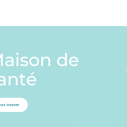
aison de
anté
ous trouver